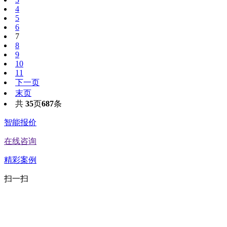
4
5
6
7
8
9
10
11
下一页
末页
共
35
页
687
条
智能报价
在线咨询
精彩案例
扫一扫