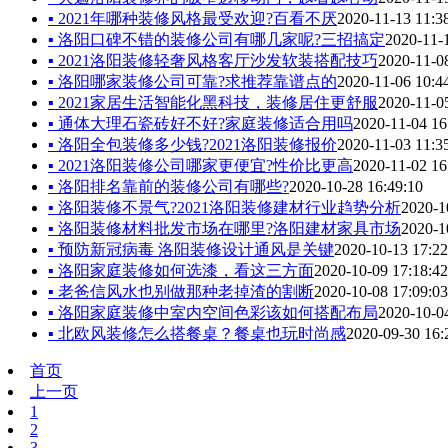
▪ 2021年哪种装修风格最受欢迎?百看不厌
2020-11-13 11:3
▪ 洛阳口碑不错的装修公司有哪几家呢?三招搞定
2020-11-
▪ 2021洛阳装修轻奢风格客厅沙发软装搭配技巧
2020-11-0
▪ 洛阳哪家装修公司可靠?求推荐靠谱点的
2020-11-06 10:4
▪ 2021家居生活智能化黑科技，装修居住更舒服
2020-11-0
▪ 通体大理石瓷砖好不好?家庭装修适合用吗
2020-11-04 16
▪ 洛阳全包装修多少钱?2021洛阳装修报价
2020-11-03 11:3
▪ 2021洛阳装修公司哪家更便宜?性价比更高
2020-11-02 16
▪ 洛阳排名靠前的装修公司有哪些?
2020-10-28 16:49:10
▪ 洛阳装修不景气?2021洛阳装修建材行业趋势分析
2020-1
▪ 洛阳装修材料批发市场在哪里?洛阳建材家具市场
2020-1
▪ 预防新冠病毒 洛阳装修设计通风是关键
2020-10-13 17:22
▪ 洛阳家庭装修如何选漆，看这三方面
2020-10-09 17:18:42
▪ 老爸信风水也别做那种老掉渣的割断
2020-10-08 17:09:03
▪ 洛阳家庭装修中室内空间色彩该如何搭配布局
2020-10-0
▪ 北欧风装修怎么搭餐桌？餐桌也玩时尚感
2020-09-30 16:
首页
上一页
1
2
3