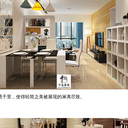
于里，使得轻简之美被展现的淋漓尽致。