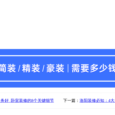
务好_卧室装修的8个关键细节
下一篇：
洛阳装修必知：4